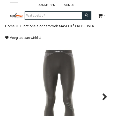
AANMELDEN
SIGN UP
0
Home
>
Functionele onderbroek MASCOT® CROSSOVER
Werkkledij
Voeg toe aan wishlist
Werkschoenen
Horeca
Business
Promotionele kledij
PBM
Next
Cadeaubon