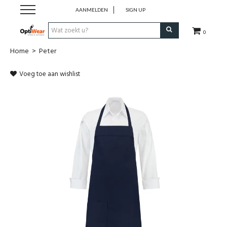
AANMELDEN
SIGN UP
0
Home
>
Peter
Werkkledij
Voeg toe aan wishlist
Werkschoenen
Horeca
Business
Promotionele kledij
PBM
Cadeaubon