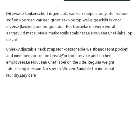
Dit zwarte keukenschort is gemaakt van een soepele polyester-katoen
stof en voorzien van een groot zak voorop welke geschikt is voor
diverse (keuken) benodigdheden. Het klassieke ontwerp wordt
aangevuld met subtiele merkdetails zoals het Le Nouveau Chef-label op
de zak.
Unisex;Adjustable neck strap;Non-detachable waistband;Front pocket
and inner pen pocket on breast;For both service and kitchen
employees;Le Nouveau Chef label on the side. Regular weight
fabric;Long lifespan. No stretch. Woven. Suitable for industrial
laundry;Easy care