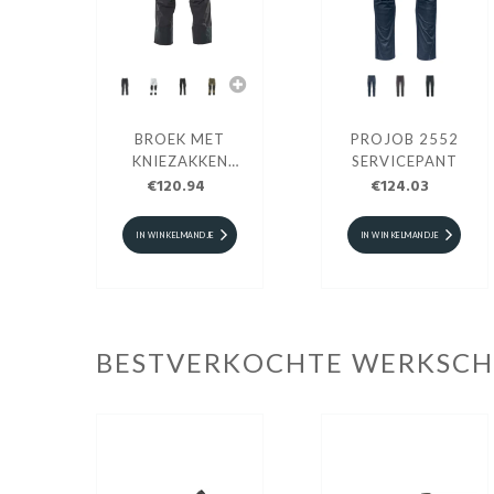
BROEK MET
PROJOB 2552
KNIEZAKKEN
SERVICEPANT
MASCOT®
€120.94
€124.03
ADVANCED
IN WINKELMANDJE
IN WINKELMANDJE
BESTVERKOCHTE WERKSC