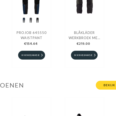
PROJOB 645550
BLÅKLÄDER
WAISTPANT
WERKBROEK MET
€154.64
4-WEG STRETCH
€219.00
X1900 19981644
IN WINKELMANDJE
IN WINKELMANDJE
HOENEN
BEKIJK