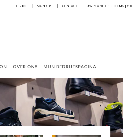
LOG IN
SIGN UP
CONTACT
UW MANDJE:
0
ITEMS | €
0
BON
OVER ONS
MIJN BEDRIJFSPAGINA