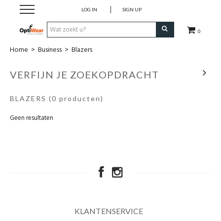
LOG IN
SIGN UP
0
Home
>
Business
>
Blazers
Werkkledij
VERFIJN JE ZOEKOPDRACHT
Werkschoenen
BLAZERS
(0 producten)
Horeca
Geen resultaten
Business
Promotionele kledij
PBM
KLANTENSERVICE
Cadeaubon