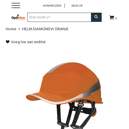
AANMELDEN
SIGN UP
0
Home
>
HELM DIAMONDVI ORANJE
Werkkledij
Voeg toe aan wishlist
Werkschoenen
Horeca
Business
Promotionele kledij
PBM
Cadeaubon